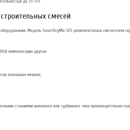
ительностью до 25 т/ч.
х строительных смесей
 оборудования. Модель SmartDryMix 5DS укомплектована смесителем гор
0DSA комплектация другая:
штук клапанных мешков;
вочными станциями шнекового или турбинного типа производительностью 1