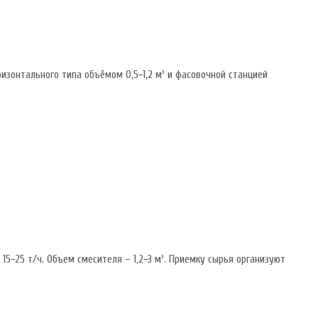
изонтального типа объёмом 0,5−1,2 м³ и фасовочной станцией
5−25 т/ч. Объем смесителя – 1,2−3 м³. Приемку сырья организуют