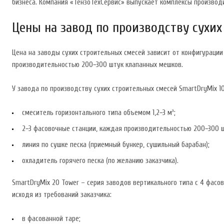
бизнеса. Компания «ТензоТехСервис» выпускает комплексы производ
Цены на завод по производству сухи
Цена на заводы сухих строительных смесей зависит от конфигурации
производительностью 200−300 штук клапанных мешков.
У завода по производству сухих строительных смесей SmartDryMix 1
смеситель горизонтального типа объемом 1,2−3 м³;
2−3 фасовочные станции, каждая производительностью 200−300 
линия по сушке песка (приемный бункер, сушильный барабан);
охладитель горячего песка (по желанию заказчика).
SmartDryMix 20 Tower – серия заводов вертикального типа с 4 фасо
исходя из требований заказчика:
в фасованной таре;