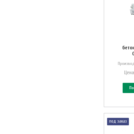
бето
Производ
Цена
По
под заказ