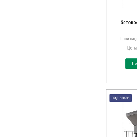
бетоно
Производ
Цена
По
под заказ