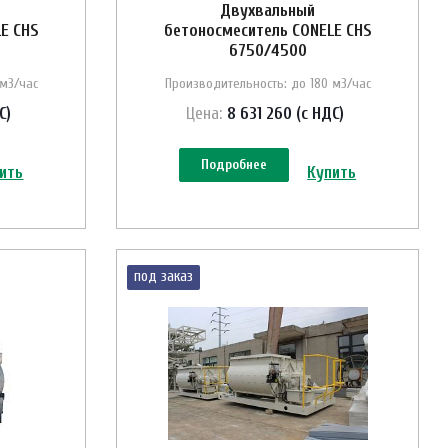
Двухвальный
E CHS
бетоносмеситель CONELE CHS
6750/4500
 м3/час
Производительность: до 180 м3/час
С)
Цена:
8 631 260 (с НДС)
Подробнее
ить
Купить
под заказ