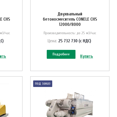
Двухвальный
E CHS
бетоносмеситель CONELE CHS
12000/8000
 м3/час
Производительность: до 25 м3/час
ДС)
Цена:
25 732 730 (с НДС)
Подробнее
ить
Купить
под заказ