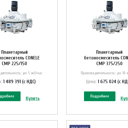
Планетарный
Планетарный
носмеситель CONELE
бетоносмеситель CON
CMP 225/150
CMP 375/250
дительность: до 5 м3/час
Производительность: до 10 
:
1 489 391 (с НДС)
Цена:
1 675 024 (с НД
дробнее
Подробнее
Купить
Куп