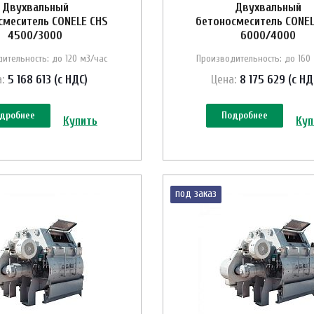
Двухвальный
Двухвальный
смеситель CONELE CHS
бетоносмеситель CONEL
4500/3000
6000/4000
ительность: до 120 м3/час
Производительность: до 160
:
5 168 613 (с НДС)
Цена:
8 175 629 (с НД
дробнее
Подробнее
Купить
Куп
под заказ