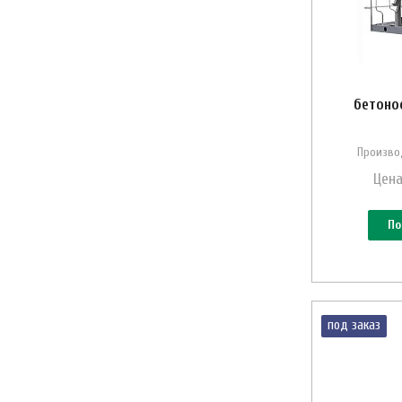
бетоно
Произво
Цена
По
под заказ