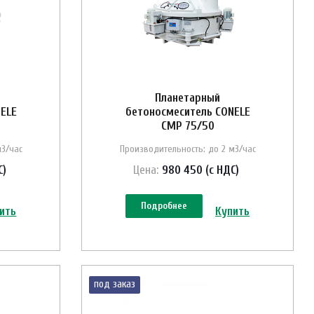
Планетарный
ELE
бетоносмеситель CONELE
CMP 75/50
м3/час
Производительность: до 2 м3/час
С)
Цена:
980 450 (с НДС)
Подробнее
ить
Купить
под заказ