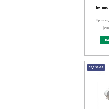
бетоно
Производ
Цена
По
под заказ