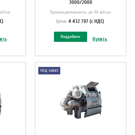
3000/2000
м3/час
Производительность: до 90 м3/час
С)
Цена:
4 432 707 (с НДС)
Подробнее
ить
Купить
под заказ