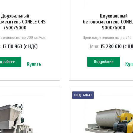
Двухвальный
Двухвальный
смеситель CONELE CHS
бетоносмеситель CONEL
7500/5000
9000/6000
ительность: до 200 м3/час
Производительность: до 240
:
13 110 963 (с НДС)
Цена:
15 280 610 (с Н
дробнее
Подробнее
Купить
Куп
под заказ