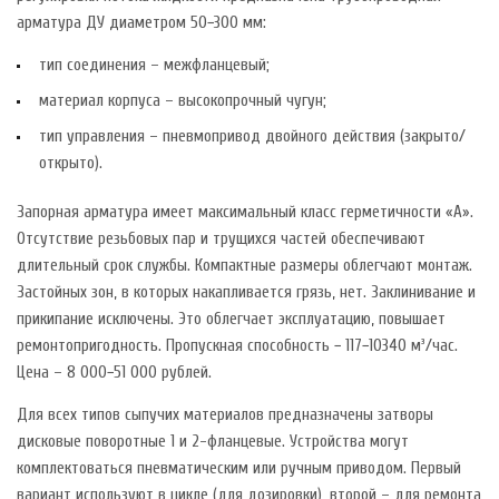
арматура ДУ диаметром 50−300 мм:
тип соединения – межфланцевый;
материал корпуса – высокопрочный чугун;
тип управления – пневмопривод двойного действия (закрыто/
открыто).
Запорная арматура имеет максимальный класс герметичности «A».
Отсутствие резьбовых пар и трущихся частей обеспечивают
длительный срок службы. Компактные размеры облегчают монтаж.
Застойных зон, в которых накапливается грязь, нет. Заклинивание и
прикипание исключены. Это облегчает эксплуатацию, повышает
ремонтопригодность. Пропускная способность − 117−10340 м³/час.
Цена – 8 000−51 000 рублей.
Для всех типов сыпучих материалов предназначены затворы
дисковые поворотные 1 и 2-фланцевые. Устройства могут
комплектоваться пневматическим или ручным приводом. Первый
вариант используют в цикле (для дозировки), второй – для ремонта